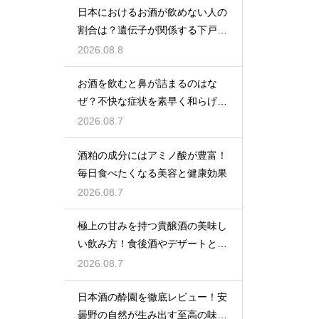
日本におけるお酒が飲めない人の
割合は？遺伝子が関係する下戸の
真実
2026.08.8
お酒を飲むと鼻が詰まるのはな
ぜ？不快な症状を素早く和らげる
対処法
2026.08.7
酒粕の成分にはアミノ酸が豊富！
毎日食べたくなる美容と健康効果
2026.08.7
極上の甘みを持つ貴醸酒の美味し
い飲み方！食後酒やデザートと合
わせる
2026.08.7
日本酒の酔園を徹底レビュー！安
曇野の自然が生み出す至高の味わ