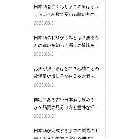
日本酒を注ぐおちょこの量はどれ
くらい？杯数で変わる酔い方の目
安を解説
2026.08.3
日本酒のおりがらみとは？無濾過
との違いを知って濁りの旨味を堪
能する
2026.08.2
お酒が強い県はどこ？地域ごとの
飲酒量や遺伝子から見るお酒への
強さ
2026.08.2
自宅にある古い日本酒は飲める
か？品質の見分け方と意外な活用
方法
2026.08.2
日本酒が完成するまでの製造の工
程！お米が美酒に変わる神秘的な