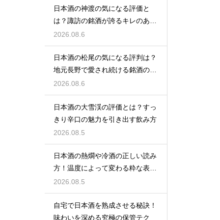
日本酒の神渡の気になる評価と
は？諏訪の銘酒が誇るキレのある
旨味
2026.08.6
日本酒の松尾の気になる評判は？
地元長野で愛され続ける銘酒の魅
力
2026.08.6
日本酒の大雪渓の評価とは？すっ
きり辛口の魅力を引き出す飲み方
2026.08.5
日本酒の熱燗や冷酒の正しい読み
方！温度によって変わる粋な表現
を徹底解説
2026.08.5
自宅で日本酒を熟成させる秘訣！
味わいを深める究極の保管テク